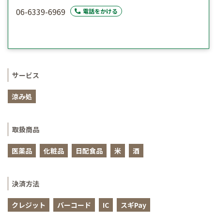
06-6339-6969
電話をかける
サービス
涼み処
取扱商品
医薬品
化粧品
日配食品
米
酒
決済方法
クレジット
バーコード
IC
スギPay