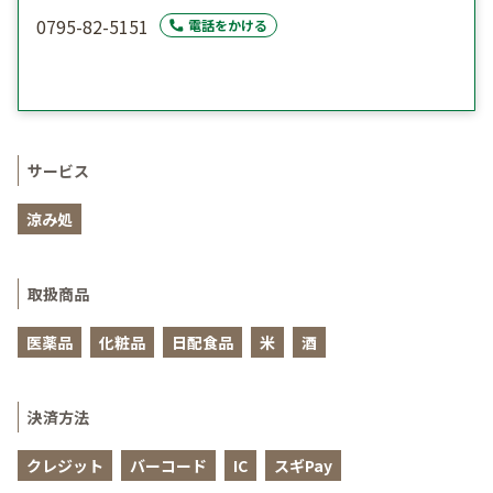
0795-82-5151
電話をかける
サービス
涼み処
取扱商品
医薬品
化粧品
日配食品
米
酒
決済方法
クレジット
バーコード
IC
スギPay