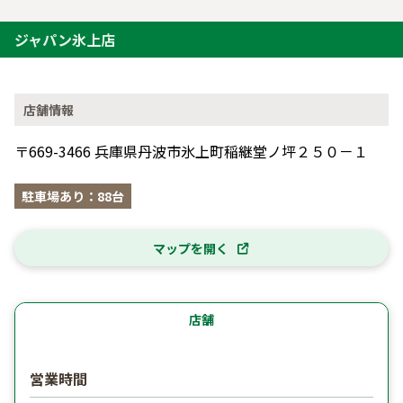
ジャパン氷上店
店舗情報
〒669-3466 兵庫県丹波市氷上町稲継堂ノ坪２５０－１
駐車場あり：88台
マップを開く
店舗
営業時間