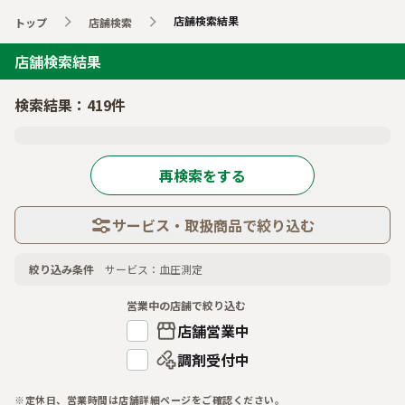
店舗検索結果
トップ
店舗検索
店舗検索結果
検索結果：
419
件
再検索をする
サービス・取扱商品で絞り込む
絞り込み条件
サービス：血圧測定
営業中の店舗で絞り込む
店舗営業中
調剤受付中
※定休日、営業時間は店舗詳細ページをご確認ください。