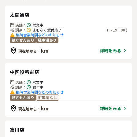
太閤通店
店舗
：
営業中
調剤
：
まもなく受付終了
(
〜19：00
)
臨時営業時間などのお知らせ
処方せんあり
駐車場あり
- km
詳細をみる
現在地から
中区役所前店
店舗
：
営業中
調剤
：
受付中
臨時営業時間などのお知らせ
処方せんあり
駐車場なし
- km
詳細をみる
現在地から
富川店