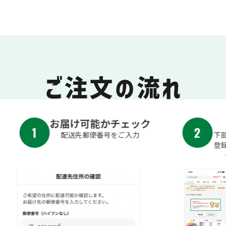
ク
スギIDでログイン
2
下部の「その他」から右上の「会員
登録・ログイン」ボタンを押すとロ
グイン画面が表示されます。