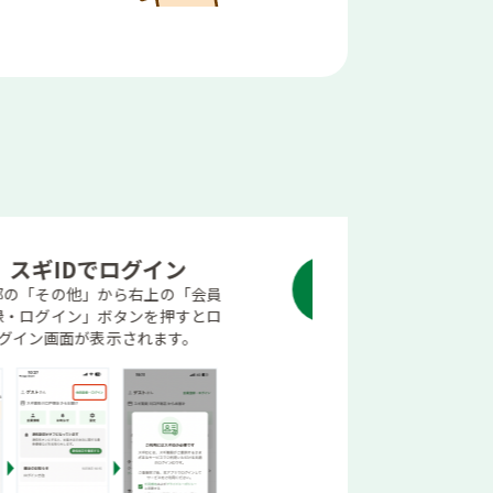
商品を選ぶ
配
3
4
合計金額1,000円(税込)以上から
3
お届け