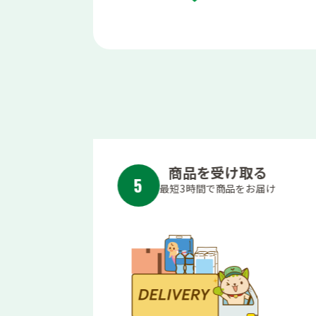
を受け取る
お届け可能かチェッ
1
間で商品をお届け
配送先郵便番号をご入力