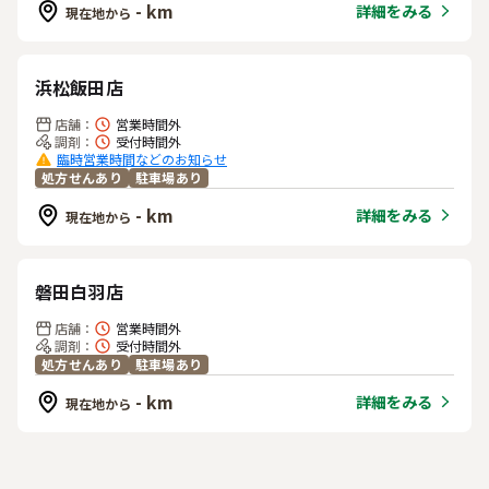
- km
詳細をみる
現在地から
浜松飯田店
店舗
：
営業時間外
調剤
：
受付時間外
臨時営業時間などのお知らせ
処方せんあり
駐車場あり
- km
詳細をみる
現在地から
磐田白羽店
店舗
：
営業時間外
調剤
：
受付時間外
処方せんあり
駐車場あり
- km
詳細をみる
現在地から