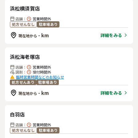
浜松横須賀店
店舗
：
営業時間外
処方せんなし
駐車場あり
- km
詳細をみる
現在地から
浜松海老塚店
店舗
：
営業時間外
調剤
：
受付時間外
臨時営業時間などのお知らせ
処方せんあり
駐車場あり
- km
詳細をみる
現在地から
白羽店
店舗
：
営業時間外
処方せんなし
駐車場あり